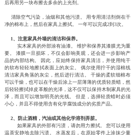
后再用另一块布擦去多余的上光剂。
清除空气污染，油烟和其他污渍。 用专用清洁剂倒在干
净的棉布上，然后在家具上擦拭。 一年可以完成2到3次。
1、注意家具外墙的清洁和保养。
实木家具的外部涂有油漆。 维护和保养其漆膜尤为重
要。 漆膜一旦损坏，不仅会影响美观，还会进一步影响产
品的内部结构。 因此，应始终保持家具清洁，并使用纯干
的软布轻轻地擦拭表面上的灰尘。 偶尔使用拧干的湿棉线
清洁家具角落的灰尘，然后进行清洁。 干燥的柔软细棉布
可以干燥，也可以在干燥后涂上一层薄薄的优质轻质蜡，然
后轻轻擦拭掉皮革般的光泽，这不仅可以保持木制家具的光
泽，而且可以增加明亮的光线。 但是，选择轻质蜡时必须
小心，并且不得使用含有化学腐蚀成分的劣质产品。
2、防止酒精，汽油或其他化学溶剂弄脏。
如果家具的外部有污渍，请勿用力擦拭。 您可以使用
温茶安静地去除污渍。 水蒸发后，在原始零件上涂抹少量