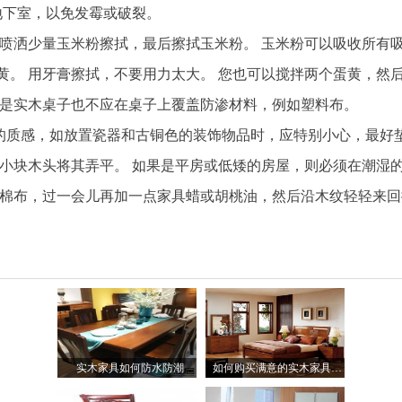
地下室，以免发霉或破裂。
，喷洒少量玉米粉擦拭，最后擦拭玉米粉。 玉米粉可以吸收所有
黄。 用牙膏擦拭，不要用力太大。 您也可以搅拌两个蛋黄，然
使是实木桌子也不应在桌子上覆盖防渗材料，例如塑料布。
的质感，如放置瓷器和古铜色的装饰物品时，应特别小心，最好
用小块木头将其弄平。 如果是平房或低矮的房屋，则必须在潮湿
软棉布，过一会儿再加一点家具蜡或胡桃油，然后沿木纹轻轻来回
实木家具如何防水防潮
如何购买满意的实木家具呢？办公家具挑选实木家具攻略