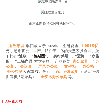
南京金橡.朗诗红树林项目3790万
1.0018亿
迪欧家具
集团成立于2005年，注册资金
元，
是集研发、生产、销售于一体的大型家具企业。
旗
下拥有“
迪欧
”、“
格斯图
”、“
奥特莱斯
”、“
冠御
”、“
森雅
图
”、“
正锦尚品
”六大品牌。
产品覆盖
办公家具
（
办
公桌
、
会议桌
、
屏风办公位
、
文件柜
、
办公椅
、
办公沙发
及配套
茶几
等）、
酒店宾馆家具
（
酒店宾馆
固装和活动家具
）、
全实木办公家具
等。
大家都爱看