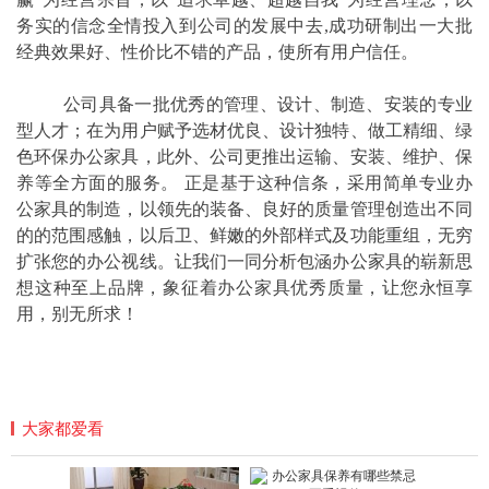
务实的信念全情投入到公司的发展中去,成功研制出一大批
经典效果好、性价比不错的产品，使所有用户信任。
公司具备一批优秀的管理、设计、制造、安装的专业
型人才；在为用户赋予选材优良、设计独特、做工精细、绿
色环保办公家具，此外、公司更推出运输、安装、维护、保
养等全方面的服务。 正是基于这种信条，采用简单专业办
公家具的制造，以领先的装备、良好的质量管理创造出不同
的的范围感触，以后卫、鲜嫩的外部样式及功能重组，无穷
扩张您的办公视线。让我们一同分析包涵办公家具的崭新思
想这种至上品牌，象征着办公家具优秀质量，让您永恒享
用，别无所求！
大家都爱看