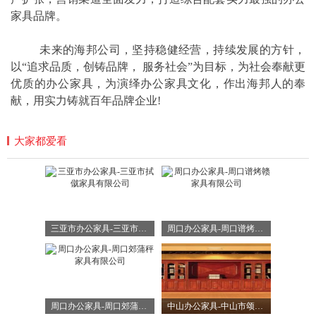
家具品牌。
未来的海邦公司，坚持稳健经营，持续发展的方针，
以“追求品质，创铸品牌， 服务社会”为目标，为社会奉献更
优质的办公家具，为演绎办公家具文化，作出海邦人的奉
献，用实力铸就百年品牌企业!
大家都爱看
三亚市办公家具-三亚市拭僦家具有限公司
周口办公家具-周口谱烤赣家具有限公司
周口办公家具-周口郊蒲秤家具有限公司
中山办公家具-中山市颂泰办公家具有限公司