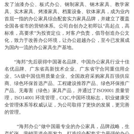
发了油漆办公、板式办公、钢制家具、钢木家具、教学家
具、实木家具、烤漆家具、档案设备、软体家具，成为业内
首屈一指的办公家具综合配套实力家具品牌，并建立了覆盖
全国各省市的营销体系。公司自创办之初即以“高起点，高
标准，高要求”为投资定位，对客户负责，倡导创造办公文
化，致力于改善办公环境，让办公超越办公，至今已发展成
为国内一流的办公家具生产基地。
“海邦”先后获得中国著名品牌、中国办公家具行业十佳
名优品牌、广东省高新技术企业、广东省守合同重信用企
业、5A级中国信用质量企业、全国政府采购家具百强供应
商、绿色环保首选产品、工程建设推荐产品、绿色环保推广
产品、无毒害（绿色）家具产品， 并通过了ISO9001 质量管
理，ISO14001 环境管理，CQC,中国环境标志，职业健康安
全管理体系等权威认证，为公司取得了更快的发展，更完善
的管理。
“海邦办公”做中国最专业的办公家具，品牌战略，生
产扩张，营销渠道全面发力，打造综合配套实力最强的办公