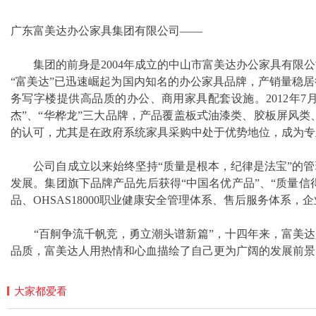
广东富美达办公家具集团有限公司——
集团的前身是2004年成立的中山市富美达办公家具有限公
“富美达”已迅速崛起为国内知名的办公家具品牌，产销量稳
务写字楼提供高品质的办公、商用家具配套设施。2012年
杰”、“华桦龙”三大品牌，产品覆盖板式油漆类、胶板屏风
的认可，尤其是在政府系统家具采购中处于优势地位，成为专
公司自成立以来始终坚持“质量是根本，纪律是法宝”的管
发展。集团旗下品牌产品先后获得“中国名优产品”、“质量信得过
品、OHSAS18000职业健康安全管理体系、售后服务体系
“百舸争流千帆竞，勇立潮头谱新篇”，十四年来，富美达人
品质，富美达人用热情和心血描绘了自己更为广阔的发展前景
大家都爱看