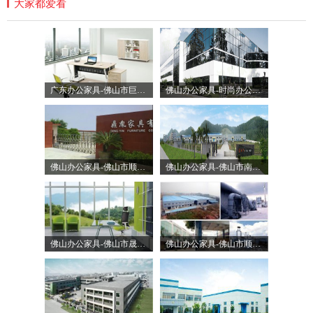
大家都爱看
广东办公家具-佛山市巨欧家具有限公司
佛山办公家具-时尚办公家具-佛山市顺德区迪梵家具有限公司
佛山办公家具-佛山市顺德区鼎胤家具有限公司,办公家具
佛山办公家具-佛山市南海高升办公家具有限公司
佛山办公家具-佛山市晟兆家具制品厂
佛山办公家具-佛山市顺德区新中泰家具有限公司