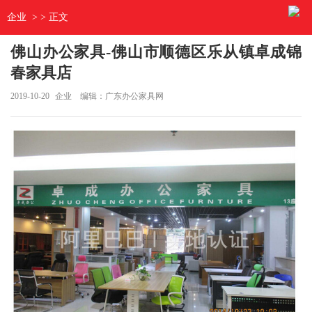
企业
> > 正文
佛山办公家具-佛山市顺德区乐从镇卓成锦
春家具店
2019-10-20
企业
编辑：广东办公家具网