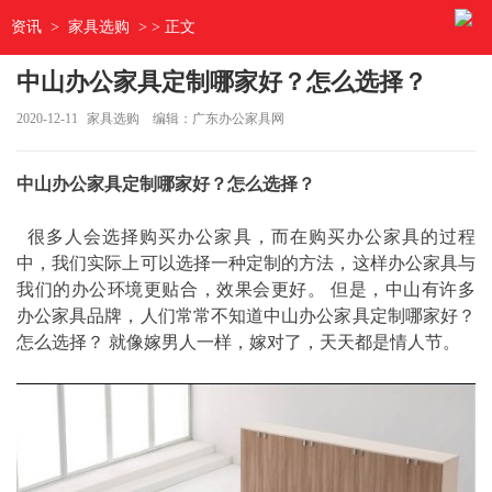
资讯
>
家具选购
> > 正文
中山办公家具定制哪家好？怎么选择？
2020-12-11
家具选购
编辑：广东办公家具网
中山办公家具定制哪家好？怎么选择？
很多人会选择购买办公家具，而在购买办公家具的过程
中，我们实际上可以选择一种定制的方法，这样办公家具与
我们的办公环境更贴合，效果会更好。 但是，中山有许多
办公家具品牌，人们常常不知道中山办公家具定制哪家好？
怎么选择？ 就像嫁男人一样，嫁对了，天天都是情人节。