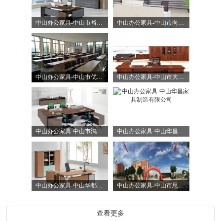
中山办公家具-中山市裕港办公家具有限公司
中山办公家具-中山市向氏鑫源家具有限公司
中山办公家具-中山市优元家具家具厂
中山办公家具-中山市大华办公家具-办公家具厂家
中山办公家具-中山市鸿都家具有限公司
中山办公家具-中山华昌家具制造有限公司
中山办公家具-中山华都家具有限公司
中山办公家具-中山市思进家具有限公司
查看更多